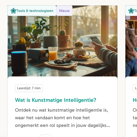
Tools & technologieen
Nieuw
T
Leestijd: 7 min
L
Wat is Kunstmatige Intelligentie?
H
Ontdek nu wat kunstmatige intelligentie is,
O
waar het vandaan komt en hoe het
t
ongemerkt een rol speelt in jouw dagelijks
n
leven.
a