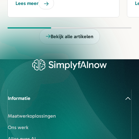
Lees meer
L
Bekijk alle artikelen
Informatie
Maatwerkoplossingen
Ons werk
Alles over AI